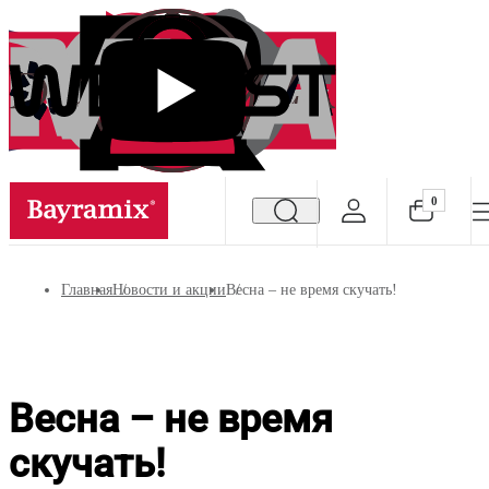
0
Посмотреть все результаты
Главная
Новости и акции
Весна – не время скучать!
Весна – не время
скучать!