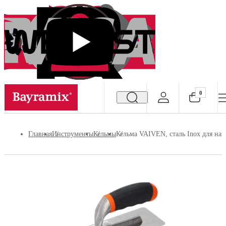
0
Посмотреть все результаты
Главная
Инструменты
Кельмы
Кельма VAIVEN, сталь Inox для на