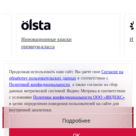
Инновационные краски
Ин
премиум-класса
© 2026 Interra Deco Group
Продолжая использовать наш сайт, Вы даете свое
Согласие на
Политика конфиденциальности
обработку пользовательских данных
в соответствии с
Согласие на обработку персональных данных
Политикой конфиденциальности
, а также согласие на сбор
Публичная оферта
данных метрической системой Яндекс.Метрика в соответствии
Создание сайта —
с условиями
Политики конфиденциальности ООО «ЯНДЕКС»
в целях определения поведения пользователей на сайте для
внутренней аналитики.
Подробнее
OK