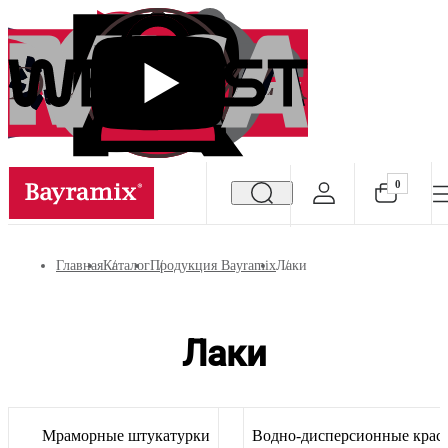
0
Посмотреть все результаты
Главная
Каталог
Продукция Bayramix
Лаки
Лаки
Мраморные штукатурки
Водно-дисперсионные крас