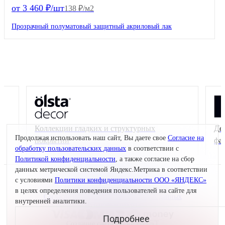
от 3 460 ₽/шт
138 ₽/м2
Прозрачный полуматовый защитный акриловый лак
Коллекции гладких и структурных
Де
Продолжая использовать наш сайт, Вы даете свое
Согласие на
покрытий
фа
обработку пользовательских данных
в соответствии с
Политикой конфиденциальности
, а также согласие на сбор
данных метрической системой Яндекс.Метрика в соответствии
с условиями
Политики конфиденциальности ООО «ЯНДЕКС»
© 2026 Interra Deco Group
Политика конфиденциальности
в целях определения поведения пользователей на сайте для
Согласие на обработку персональных данных
внутренней аналитики.
Публичная оферта
Подробнее
Создание сайта —