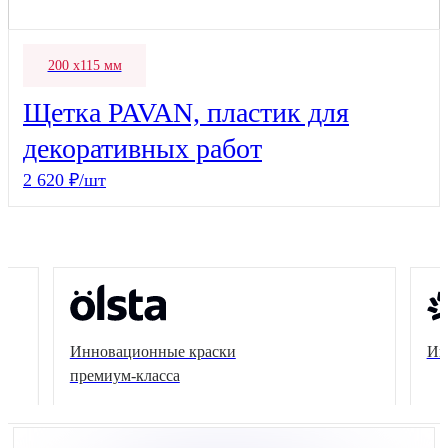
200 х115 мм
Щетка PAVAN, пластик для
декоративных работ
2 620 ₽/шт
Инновационные краски
Ин
премиум-класса