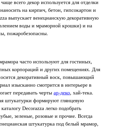
 чаще всего декор используется для отделки
наносить на кирпич, бетон, гипсокартон и
azza выпускает венецианскую декоративную
авлением воды и мраморной крошки) и на
ны, пожаробезопасны.
рамора часто используют для гостиных,
упных корпораций и других помещениях. Для
носится декоративный воск, повышающий
риал изысканно смотрится в интерьере в
могает передавать черты
ар-деко
, хай-тека.
вая штукатурки формируют глянцевую
каталогу Decorazza легко подобрать
убые, зеленые, розовые и прочие. Всегда
венецианская штукатурка под белый мрамор,