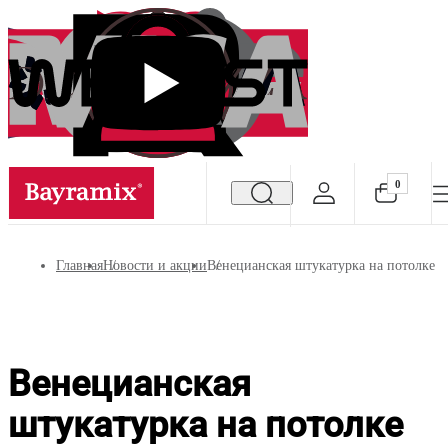
0
Посмотреть все результаты
Главная
Новости и акции
Венецианская штукатурка на потолке
Венецианская
штукатурка на потолке