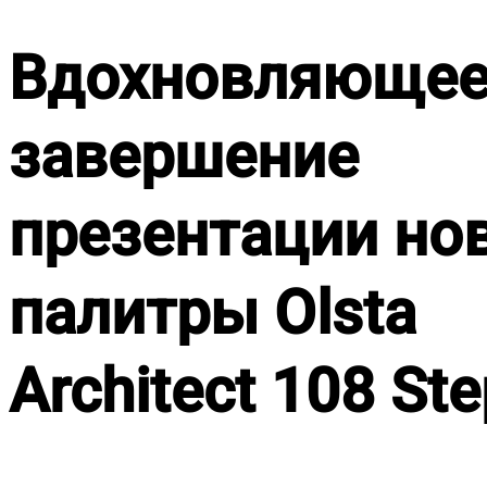
Вдохновляюще
завершение
презентации но
палитры Olsta
Architect 108 St