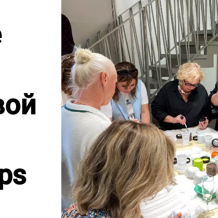
е
вой
eps