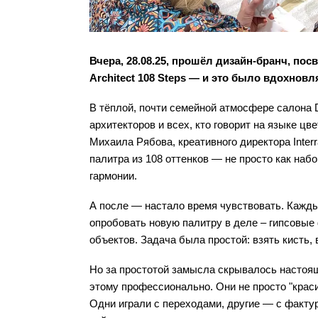
Вчера, 28.08.25, прошёл дизайн-бранч, по
Architect 108 Steps — и это было вдохнов
В тёплой, почти семейной атмосфере салона 
архитекторов и всех, кто говорит на языке цв
Михаила Рябова, креативного директора Interr
палитра из 108 оттенков — не просто как набо
гармонии. 
А после — настало время чувствовать. Кажды
опробовать новую палитру в деле – гипсовы
объектов. Задача была простой: взять кисть, 
Но за простотой замысла скрывалось настояще
этому профессионально. Они не просто "краси
Одни играли с переходами, другие — с фактур