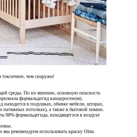
з токсичнее, чем снаружи!
щей среды. По их мнению, основную опасность
 признала формальдегид канцерогеном).
ид находится в подушках, обивке мебели, шторах,
о натяжных потолках), а также в бытовой химии.
вать 98% формальдегида, находящегося в воздухе
ровье.
о мы рекомендуем использовать краску Olsta