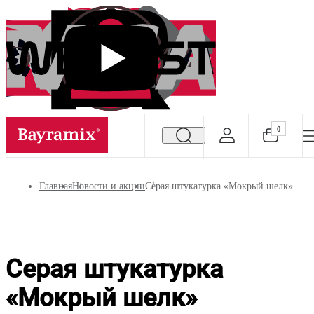
0
Посмотреть все результаты
Главная
Новости и акции
Серая штукатурка «Мокрый шелк»
Серая штукатурка
«Мокрый шелк»