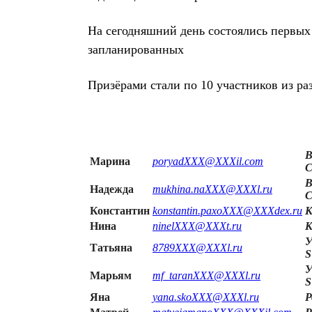
На сегодняшний день состоялись первы
запланированных
Призёрами стали по 10 участников из ра
В
Марина
poryadXXX@XXXil.com
C
В
Надежда
mukhina.naXXX@XXXl.ru
C
Константин
konstantin.paxoXXX@XXXdex.ru
К
Нина
ninelXXX@XXXt.ru
К
У
Татьяна
8789XXX@XXXl.ru
S
У
Марьям
mf_taranXXX@XXXl.ru
S
Яна
yana.skoXXX@XXXl.ru
Р