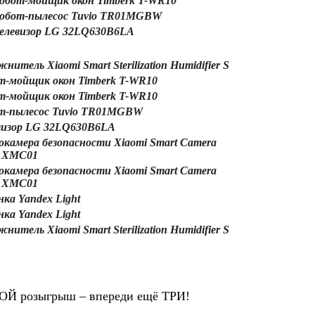
обот-мойщик окон Timberk T-WR10
обот-пылесос Tuvio TR01MGBW
елевизор LG 32LQ630B6LA
нитель Xiaomi Smart Sterilization Humidifier S
т-мойщик окон Timberk T-WR10
т-мойщик окон Timberk T-WR10
т-пылесос Tuvio TR01MGBW
визор LG 32LQ630B6LA
окамера безопасности Xiaomi Smart Camera
 XMC01
окамера безопасности Xiaomi Smart Camera
 XMC01
нка Yandex Light
нка Yandex Light
нитель Xiaomi Smart Sterilization Humidifier S
ОЙ розыгрыш – впереди ещё ТРИ!