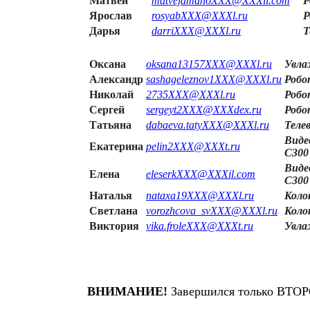
Матвей
matvejamanoXXX@XXXil.com
Р
Ярослав
rosyabXXX@XXXl.ru
Р
Дарья
darriXXX@XXXl.ru
Т
Оксана
oksana13157XXX@XXXl.ru
Увлаж
Александр
sashageleznov1XXX@XXXl.ru
Робо
Николай
2735XXX@XXXl.ru
Робо
Сергей
sergeyt2XXX@XXXdex.ru
Робо
Татьяна
dabaeva.tatyXXX@XXXl.ru
Теле
Виде
Екатерина
pelin2XXX@XXXt.ru
C300
Виде
Елена
eleserkXXX@XXXil.com
C300
Наталья
nataxa19XXX@XXXl.ru
Коло
Светлана
vorozhcova_svXXX@XXXl.ru
Коло
Виктория
vika.froleXXX@XXXt.ru
Увлаж
ВНИМАНИЕ!
Завершился только ВТОР