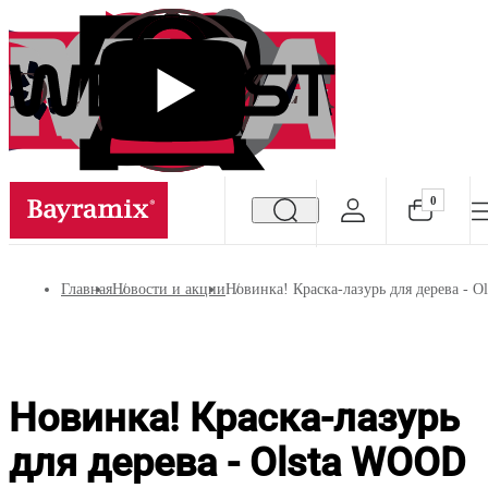
0
Посмотреть все результаты
Главная
Новости и акции
Новинка! Краска-лазурь для дерева 
Новинка! Краска-лазурь
для дерева - Olsta WOOD