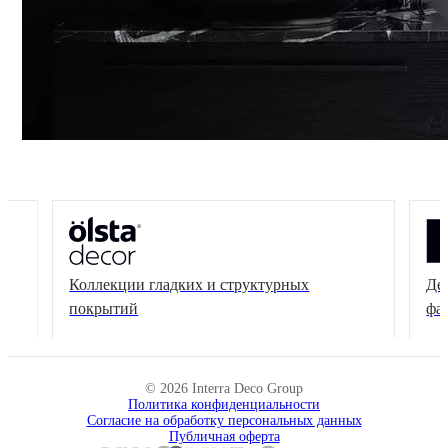
Коллекции гладких и структурных
Де
покрытий
фа
© 2026 Interra Deco Group
Политика конфиденциальности
Согласие на обработку персональных данных
Публичная оферта