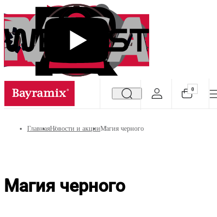
0
Посмотреть все результаты
Главная
Новости и акции
Магия черного
Магия черного