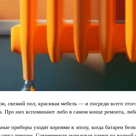
бои, свежий пол, красивая мебель — и посреди всего эт
. Про них вспоминают либо в самом конце ремонта, либо
ые приборы уходят корнями в эпоху, когда батареи бели
 сетка трещин. Современная акриловая химия на водной о