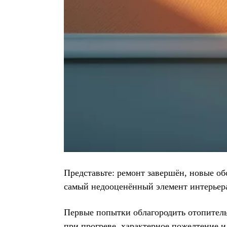
Представьте: ремонт завершён, новые о
самый недооценённый элемент интерьера
Первые попытки облагородить отопительн
при прогреве, характерное пожелтение и