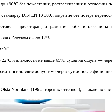
до +90°С без пожелтения, растрескивания и отслоения п
 стандарту DIN EN 13 300: покрытие без потерь перенос
оставе
— предотвращают развитие грибка и плесени на п
вая с блеском около 12%.
л/м².
 22°С и влажности не выше 65%: сухая на ощупь — через
ускать отопление
допустимо через сутки после финишног
Olsta Northland (196 авторских оттенков), а также по с