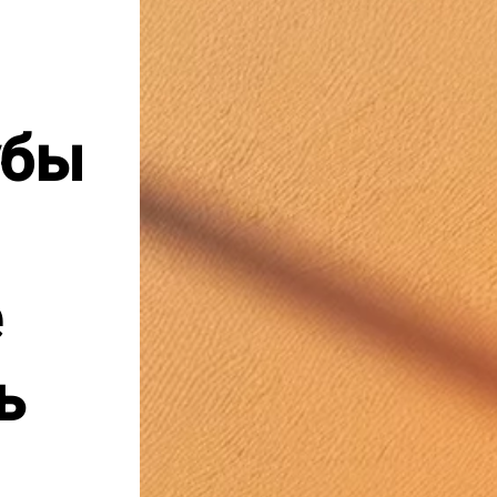
убы
е
ь