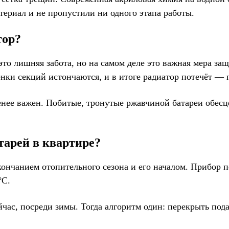
ериал и не пропустили ни одного этапа работы.
тор?
 это лишняя забота, но на самом деле это важная мера з
енки секций истончаются, и в итоге радиатор потечёт 
енее важен. Побитые, тронутые ржавчиной батареи обес
атарей в квартире?
чанием отопительного сезона и его началом. Прибор по
°С.
йчас, посреди зимы. Тогда алгоритм один: перекрыть под