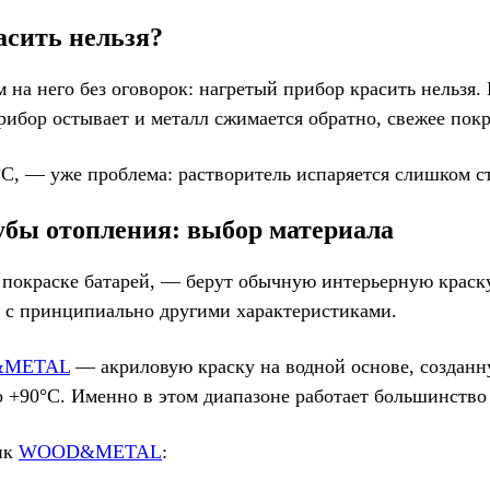
асить нельзя?
ем на него без оговорок: нагретый прибор красить нельз
рибор остывает и металл сжимается обратно, свежее покр
°С, — уже проблема: растворитель испаряется слишком с
убы отопления: выбор материала
окраске батарей, — берут обычную интерьерную краску д
 с принципиально другими характеристиками.
METAL
— акриловую краску на водной основе, созданн
о +90°С. Именно в этом диапазоне работает большинство
ик
WOOD&METAL
: