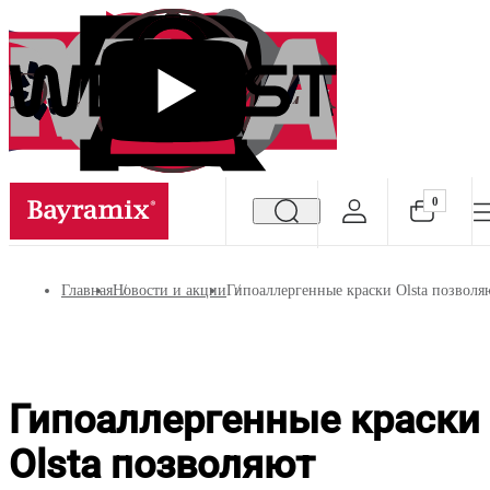
0
Посмотреть все результаты
Главная
Новости и акции
Гипоаллергенные краски Olsta позволя
Гипоаллергенные краски
Olsta позволяют