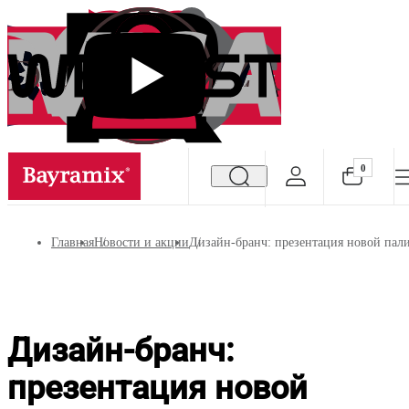
0
Посмотреть все результаты
Главная
Новости и акции
Дизайн-бранч: презентация новой палитр
Дизайн-бранч:
презентация новой