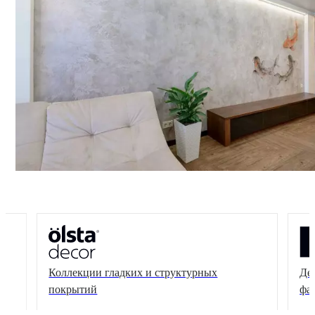
Коллекции гладких и структурных
Де
покрытий
фа