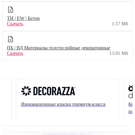
ТИ | EW | Бетон
Скачать
1.57 Мб
ПБ | ВД Материалы толстослойные декоративные
Скачать
13.91 Мб
Инновационные краски премиум-класса
Ко
по