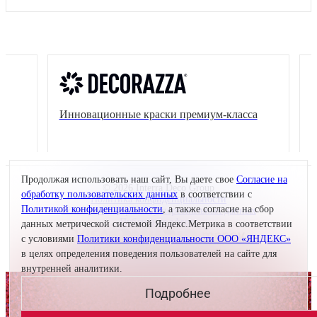
Инновационные краски премиум-класса
Ко
по
Продолжая использовать наш сайт, Вы даете свое
Согласие на
© 2026 Interra Deco Group
обработку пользовательских данных
в соответствии с
Политика конфиденциальности
Политикой конфиденциальности
, а также согласие на сбор
Согласие на обработку персональных данных
Публичная оферта
данных метрической системой Яндекс.Метрика в соответствии
с условиями
Политики конфиденциальности ООО «ЯНДЕКС»
Создание сайта —
в целях определения поведения пользователей на сайте для
внутренней аналитики.
Подробнее