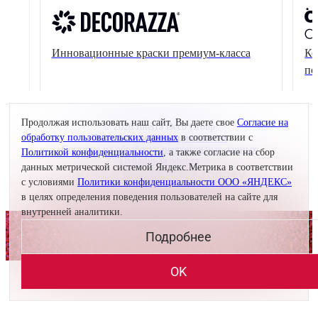
Инновационные краски премиум-класса
Ко
по
Продолжая использовать наш сайт, Вы даете свое
Согласие на
© 2026 Interra Deco Group
обработку пользовательских данных
в соответствии с
Политика конфиденциальности
Согласие на обработку персональных данных
Политикой конфиденциальности
, а также согласие на сбор
Публичная оферта
данных метрической системой Яндекс.Метрика в соответствии
с условиями
Политики конфиденциальности ООО «ЯНДЕКС»
Создание сайта —
в целях определения поведения пользователей на сайте для
внутренней аналитики.
Подробнее
OK