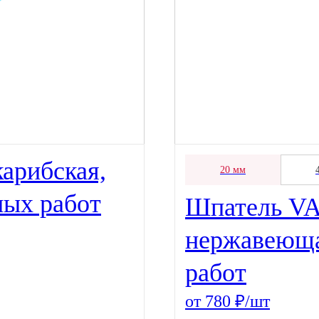
арибская,
20 мм
ных работ
Шпатель VA
нержавеюща
работ
от 780 ₽/шт