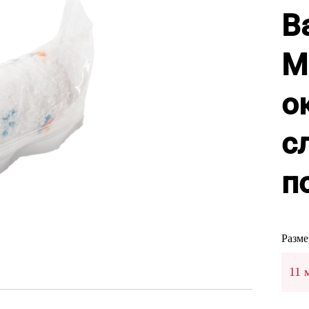
В
Mi
о
с
п
Разме
11 