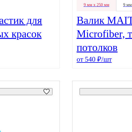
9 мм х 250 мм
9 мм
астик для
Валик MAI
ых красок
Microfiber, 
потолков
от 540 ₽/шт