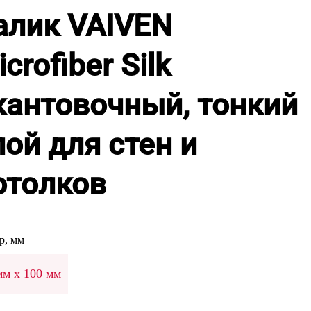
алик VAIVEN
crofiber Silk
кантовочный, тонкий
лой для стен и
отолков
р, мм
мм х 100 мм