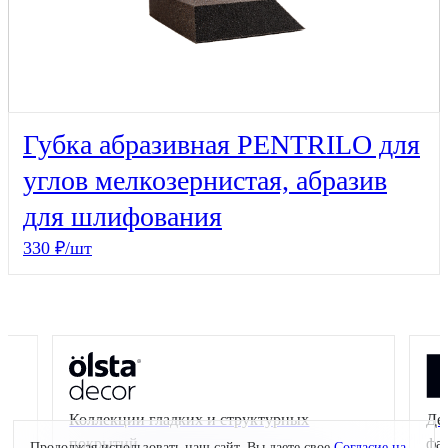
Губка абразивная PENTRILO для
углов мелкозернистая, абразив
для шлифования
330 ₽/шт
Коллекции гладких и структурных
Де
покрытий
фа
Продолжая использовать наш сайт, Вы даете свое
Согласие на