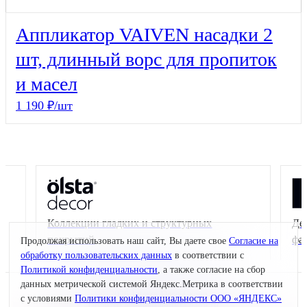
Аппликатор VAIVEN насадки 2
шт, длинный ворс для пропиток
и масел
1 190 ₽/шт
Коллекции гладких и структурных
Де
покрытий
фа
Продолжая использовать наш сайт, Вы даете свое
Согласие на
обработку пользовательских данных
в соответствии с
Политикой конфиденциальности
, а также согласие на сбор
данных метрической системой Яндекс.Метрика в соответствии
© 2026 Interra Deco Group
с условиями
Политики конфиденциальности ООО «ЯНДЕКС»
Политика конфиденциальности